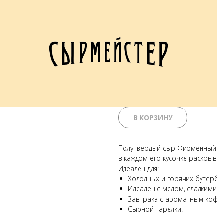
Сыр Фирменный
р.
310,00
В КОРЗИНУ
Полутвердый сыр Фирменный «
в каждом его кусочке раскры
Идеален для:
Холодных и горячих бутер
Идеален с мёдом, сладкими 
Завтрака с ароматным коф
Сырной тарелки.