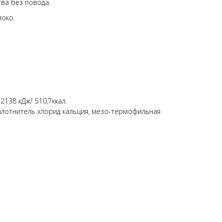
ва без повода.
око.
2138 кДж/ 510,7ккал.
лотнитель хлорид кальция, мезо-термофильная